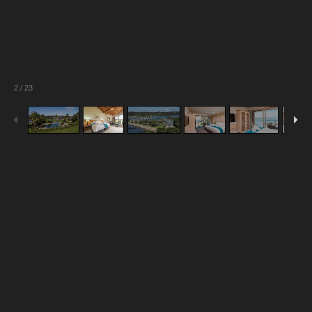
2
/
23