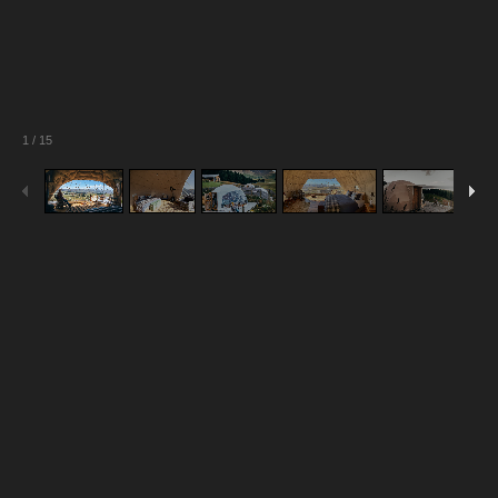
1
/
15