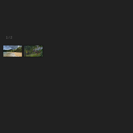
1
/
2