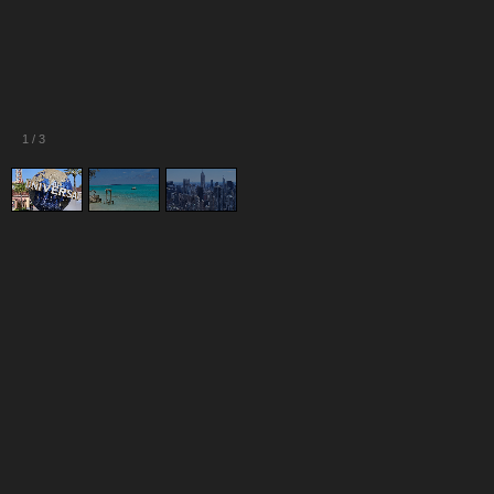
1
/
3