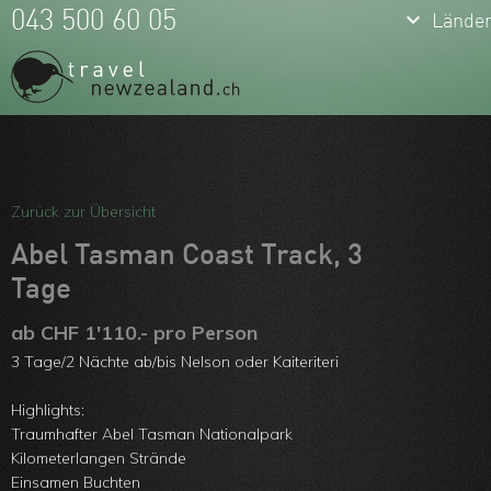
keyboard_arrow_down
043 500 60 05
Lände
Meine Favoriten
Team
Zurück zur Übersicht
Über uns
Abel Tasman Coast Track, 3
Tage
Feedbacks
ab CHF 1'110.- pro Person
Kontakt
3 Tage/2 Nächte ab/bis Nelson oder Kaiteriteri
ARVB
Highlights:
Traumhafter Abel Tasman Nationalpark
Kilometerlangen Strände
Einsamen Buchten