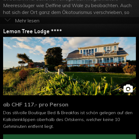
Meeressäuger wie Delfine und Wale zu beobachten. Auch
hat sich der Ort ganz dem Ökotourismus verschrieben, so
dass hier besonders Naturfreunde auf ihre Kosten kommen.
Eingebettet zwischen Bergen und der wilden Küste bietet
Lemon Tree Lodge ****
Kaikoura eine grosse Zahl an Aktivitäten. Zahlreiche kurze
und längere Wanderwege, Bike-Trails, Kayaktouren,
Rundflüge oder auch Wellness-Angebote erwarten hier die
Ruhesuchenden, zum Beispiel als Unterbruch einer
aufregenden
Neuseeland Rundreise
. Kaikoura ist der ideale
Ferienort, um die wilde Natur der Südinsel Neuseelands zu
entdecken, Walbeobachtungs-Touren per Schiff oder
Helikopter zu erleben oder sich einfach zu entspannen.
ab CHF 117.- pro Person
Das stilvolle Boutique Bed & Breakfas ist schön gelegen auf den
Kalksteinklippen oberhalb des Ortskerns, welcher keine 10
Gehminuten entfernt liegt.