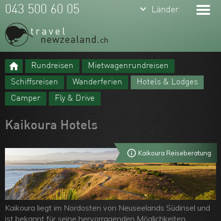
keyboard_arrow_down
043 500 60 05
Länder
Rundreisen
Mietwagenrundreisen
Meine Favoriten
Schiffsreisen
Wanderferien
Hotels & Lodges
Team
Camper
Fly & Drive
Über uns
Kaikoura Hotels
Feedbacks
Kontakt
Kaikoura Reiseberatung
ARVB
Kaikoura liegt im Nordosten von Neuseelands Südinsel und
ist bekannt für seine hervorragenden Möglichkeiten,