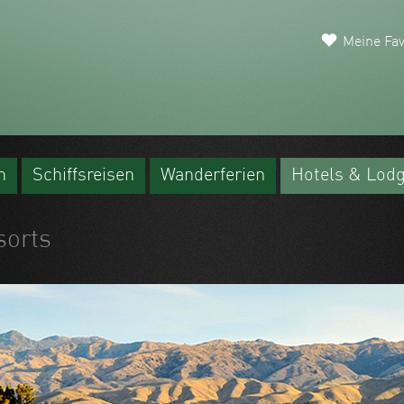
Meine Fav
n
Schiffsreisen
Wanderferien
Hotels & Lod
sorts