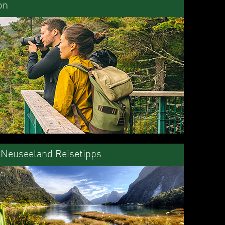
on
Neuseeland Reisetipps