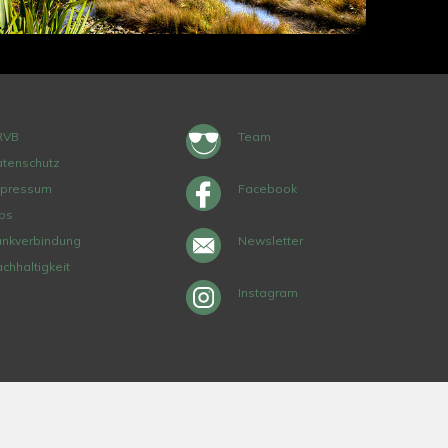
RVB
Team
tenschutz
mpressum
Facebook
bs
nkverbindung
Newsletter
chhaltigkeit
Instagram