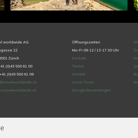
el worldwide AG
Öffnungszeiten
A
hgasse 22
Mo-Fr 09-12 / 13-17:30 Uhr
Da
001 Zürich
Kontakt
I
+41 (0)43 500 61 00
Termin
Jo
+41 (0)43 500 61 09
Anfahrt
Ba
@travelworldwide.ch
Unser Team
Na
.travelworldwide.ch
Google Bewertungen
de