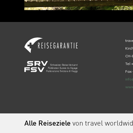
trav
Kirc
CH-8
Tel 
Fax 
info
www
Alle Reiseziele
von travel worldwi