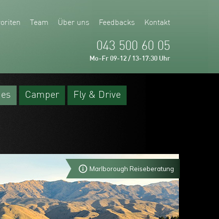
oriten
Team
Über uns
Feedbacks
Kontakt
043 500 60 05
Mo-Fr 09-12 / 13-17:30 Uhr
ges
Camper
Fly & Drive
Marlborough Reiseberatung