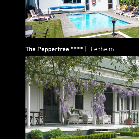
The Peppertree ****
| Blenheim