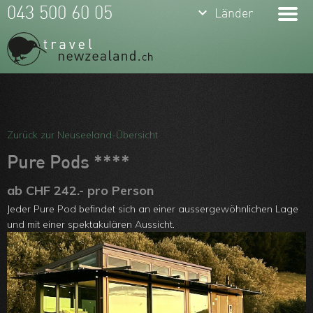
keyboard_arrow_down
043 500 60 05
Länder
Meine Favoriten
Team
Zurück zur Neuseeland-Übersicht
Über uns
Pure Pods ****
Feedbacks
ab CHF 242.- pro Person
Jeder Pure Pod befindet sich an einer aussergewöhnlichen Lage
Kontakt
und mit einer spektakulären Aussicht.
ARVB