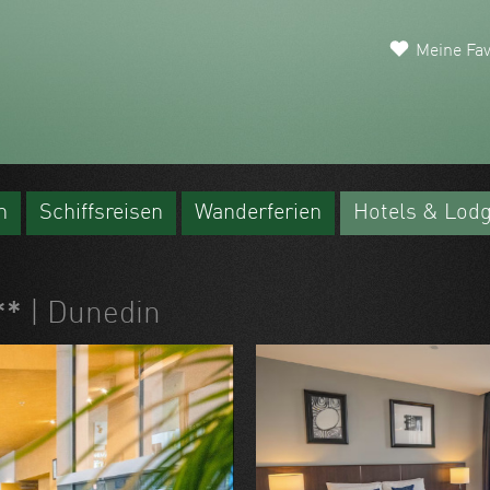
Meine Fav
n
Schiffsreisen
Wanderferien
Hotels & Lod
***
| Dunedin