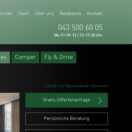
oriten
Team
Über uns
Feedbacks
Kontakt
043 500 60 05
Mo-Fr 09-12 / 13-17:30 Uhr
ges
Camper
Fly & Drive
Zurück zur Neuseeland-Übersicht
Gratis-Offertenanfrage
Persönliche Beratung