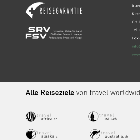
trav
Kirc
CH-8
Tel 
Fax 
info
www
Alle Reiseziele
von travel worldwi