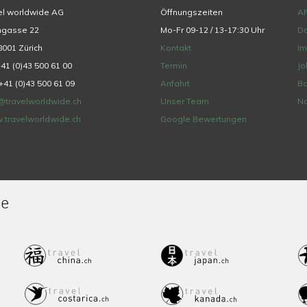
el worldwide AG
Öffnungszeiten
A
hgasse 22
Mo-Fr 09-12 / 13-17:30 Uhr
Da
001 Zürich
Kontakt
I
+41 (0)43 500 61 00
Termin
Jo
+41 (0)43 500 61 09
Anfahrt
Ba
@travelworldwide.ch
Unser Team
Na
.travelworldwide.ch
Google Bewertungen
de