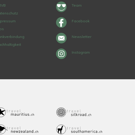
RVB
Team
tenschutz
mpressum
Facebook
bs
nkverbindung
Newsletter
chhaltigkeit
Instagram