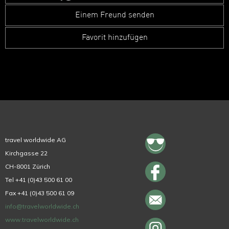
Einem Freund senden
Favorit hinzufügen
travel worldwide AG
Kirchgasse 22
CH-8001 Zürich
Tel +41 (0)43 500 61 00
Fax +41 (0)43 500 61 09
info@travelworldwide.ch
www.travelworldwide.ch