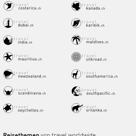
Reisethemen
von travel worldwide