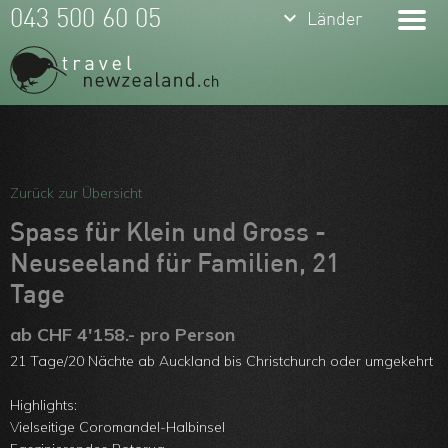
keyboard_arrow_down
043 500 60 05
Länder
Meine Favoriten
Team
Zurück zur Übersicht
Über uns
Spass für Klein und Gross -
Neuseeland für Familien, 21
Feedbacks
Tage
Kontakt
ab CHF 4'158.- pro Person
ARVB
21 Tage/20 Nächte ab Auckland bis Christchurch oder umgekehrt
Highlights:
Vielseitige Coromandel-Halbinsel