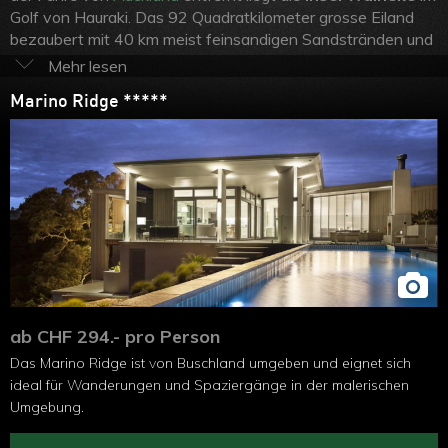
Golf von Hauraki. Das 92 Quadratkilometer grosse Eiland
bezaubert mit 40 km meist feinsandigen Sandstränden und
bestens ausgeschilderten Wanderwegen, auf denen sich
die von 8700 Einwohnern bewohnte Insel gut erkunden
Marino Ridge *****
lässt. Die Insel ist praktisch nur im Westen besiedelt, so
dass grosse Teile naturnah geblieben sind und sie deshalb
auch viele Naturfreunde anlockt. Einige Rebberge haben
Waiheke Island auch den Spitznamen "Insel der Weine“
eingebracht, deren Tropfen auch schon renommierte Preise
gewonnen haben, obwohl sie durchaus ihren Preis haben.
Waiheke Island ist wirklich der ideale Ort, um ganz in der
Nähe von
Auckland echtes Inselfeeling
zu geniessen und
auszuspannen.
ab CHF 294.- pro Person
Das Marino Ridge ist von Buschland umgeben und eignet sich
ideal für Wanderungen und Spaziergänge in der malerischen
Umgebung.