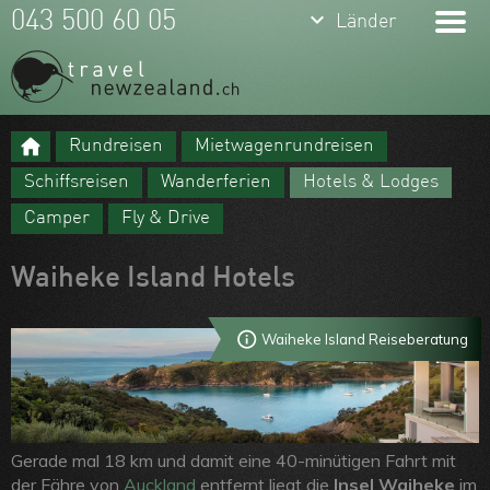
keyboard_arrow_down
043 500 60 05
Länder
Rundreisen
Mietwagenrundreisen
Meine Favoriten
Schiffsreisen
Wanderferien
Hotels & Lodges
Team
Camper
Fly & Drive
Über uns
Waiheke Island Hotels
Feedbacks
Kontakt
Waiheke Island Reiseberatung
ARVB
Gerade mal 18 km und damit eine 40-minütigen Fahrt mit
der Fähre von
Auckland
entfernt liegt die
Insel Waiheke
im